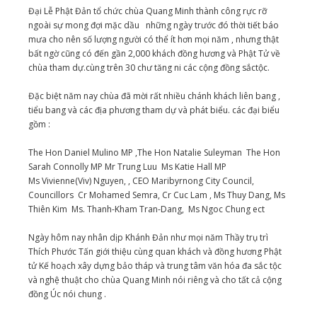
Đại Lễ Phật Đản tổ chức chùa Quang Minh thành công rực rỡ
ngoài sự mong đợi mặc dầu những ngày trước đó thời tiết báo
mưa cho nên số lượng người có thể ít hơn mọi năm , nhưng thật
bất ngờ cũng có đến gần 2,000 khách đồng hương và Phật Tử về
chùa tham dự.cùng trên 30 chư tăng ni các cộng đồng sắctộc.
Đặc biệt năm nay chùa đã mời rất nhiều chánh khách liên bang ,
tiểu bang và các địa phương tham dự và phát biểu. các đại biểu
gồm :
The Hon Daniel Mulino MP ,The Hon Natalie Suleyman The Hon
Sarah Connolly MP Mr Trung Luu Ms Katie Hall MP
Ms Vivienne(Viv) Nguyen, , CEO Maribyrnong City Council,
Councillors Cr Mohamed Semra, Cr Cuc Lam , Ms Thuy Dang, Ms
Thiên Kim Ms. Thanh-Kham Tran-Dang, Ms Ngoc Chung ect
Ngày hôm nay nhân dịp Khánh Đản như mọi năm Thầy trụ trì
Thích Phước Tấn giới thiệu cùng quan khách và đồng hương Phật
tử Kế hoạch xây dựng bảo tháp và trung tâm văn hóa đa sắc tộc
và nghệ thuật cho chùa Quang Minh nói riêng và cho tất cả cộng
đồng Úc nói chung .