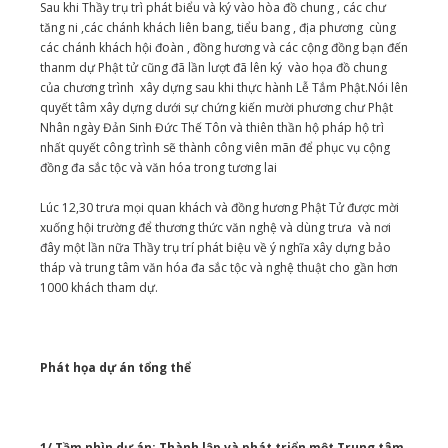
Sau khi Thầy trụ trì phát biểu và ký vào hòa đồ chung , các chư
tăng ni ,các chánh khách liên bang, tiểu bang , địa phương cùng
các chánh khách hội đoàn , đồng hương và các cộng đồng bạn đến
thanm dự Phật tử cũng đã lần lượt đã lên ký vào họa đồ chung
của chương trình xây dựng sau khi thực hành Lễ Tắm Phật.Nói lên
quyết tâm xây dựng dưới sự chứng kiến mười phương chư Phật
Nhân ngày Đản Sinh Đức Thế Tôn và thiên thần hộ pháp hộ trì
nhất quyết công trình sẽ thành công viên mãn để phục vụ cộng
đồng đa sắc tộc và văn hóa trong tương lai
Lúc 12,30 trưa mọi quan khách và đồng hương Phật Tử được mời
xuống hội trường để thương thức văn nghệ và dùng trưa và nơi
đây một lần nữa Thầy trụ trí phát biệu về ý nghĩa xây dựng bảo
tháp và trung tâm văn hóa đa sắc tộc và nghệ thuật cho gần hơn
1000 khách tham dự.
Phát họa dự án tổng thể
1/ Tầm nhìn dự án: Thành lập và phát triển một Trung tâm