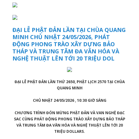
ĐẠI LỄ PHẬT ĐẢN LẦN TẠI CHÙA QUANG
MINH CHỦ NHẬT 24/05/2026, PHÁT
ĐỘNG PHONG TRÀO XÂY DỰNG BẢO
THÁP VÀ TRUNG TÂM ĐA VĂN HÓA VÀ
NGHỆ THUẬT LÊN TỚI 20 TRIỆU DOL
ĐẠI LỄ PHẬT ĐẢN LẦN THỨ 2650, PHẬT LỊCH 2570 TẠI CHÙA
QUANG MINH
CHỦ NHẬT 24/05/2026 , 10:30 GIỜ SÁNG
CHƯƠNG TRÌNH ĐÓN MỪNG PHẬT ĐẢN VÀ VAN NGHỆ ĐẠC
SAC CÙNG PHÁT ĐỘNG PHONG TRÀO XÂY DỰNG BẢO THÁP
VÀ TRUNG TÂM ĐA VĂN HÓA VÀ NGHỆ THUẬT LÊN TỚI 20
TRIỆU DOLLARS.