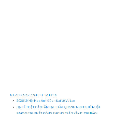
0
1
2
3
4
5
6
7
8
9
10
11
12
13
14
2026 Lễ Hội Hoa Anh Đào - Đai Lễ Vu Lan
ĐẠI LỄ PHẬT ĐẢN LẦN TẠI CHÙA QUANG MINH CHỦ NHẬT
24/05/2026, PHÁT ĐỘNG PHONG TRÀO XÂY DỰNG BẢO