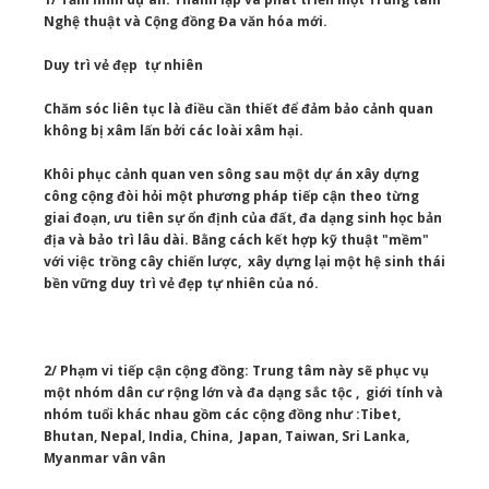
Nghệ thuật và Cộng đồng Đa văn hóa mới.
Duy trì vẻ đẹp tự nhiên
Chăm sóc liên tục là điều cần thiết để đảm bảo cảnh quan
không bị xâm lấn bởi các loài xâm hại.
Khôi phục cảnh quan ven sông sau một dự án xây dựng
công cộng đòi hỏi một phương pháp tiếp cận theo từng
giai đoạn, ưu tiên sự ổn định của đất, đa dạng sinh học bản
địa và bảo trì lâu dài. Bằng cách kết hợp kỹ thuật "mềm"
với việc trồng cây chiến lược, xây dựng lại một hệ sinh thái
bền vững duy trì vẻ đẹp tự nhiên của nó.
2/ Phạm vi tiếp cận cộng đồng: Trung tâm này sẽ phục vụ
một nhóm dân cư rộng lớn và đa dạng sắc tộc , giới tính và
nhóm tuổi khác nhau gồm các cộng đồng như :Tibet,
Bhutan, Nepal, India, China, Japan, Taiwan, Sri Lanka,
Myanmar vân vân