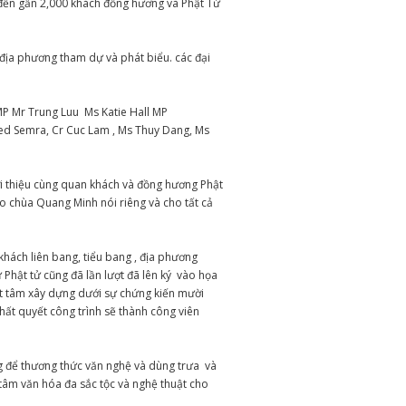
 đến gần 2,000 khách đồng hương và Phật Tử
 địa phương tham dự và phát biểu. các đại
P Mr Trung Luu Ms Katie Hall MP
med Semra, Cr Cuc Lam , Ms Thuy Dang, Ms
i thiệu cùng quan khách và đồng hương Phật
o chùa Quang Minh nói riêng và cho tất cả
 khách liên bang, tiểu bang , địa phương
Phật tử cũng đã lần lượt đã lên ký vào họa
ết tâm xây dựng dưới sự chứng kiến mười
ất quyết công trình sẽ thành công viên
g để thương thức văn nghệ và dùng trưa và
 tâm văn hóa đa sắc tộc và nghệ thuật cho