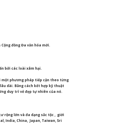
à Cộng đồng Đa văn hóa mới.
ấn bởi các loài xâm hại.
i một phương pháp tiếp cận theo từng
ì lâu dài. Bằng cách kết hợp kỹ thuật
ững duy trì vẻ đẹp tự nhiên của nó.
 rộng lớn và đa dạng sắc tộc , giới
, India, China, Japan, Taiwan, Sri