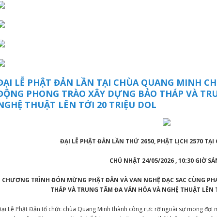
ĐẠI LỄ PHẬT ĐẢN LẦN TẠI CHÙA QUANG MINH CHỦ
ĐỘNG PHONG TRÀO XÂY DỰNG BẢO THÁP VÀ TRU
NGHỆ THUẬT LÊN TỚI 20 TRIỆU DOL
ĐẠI LỄ PHẬT ĐẢN LẦN THỨ 2650, PHẬT LỊCH 2570 TẠ
CHỦ NHẬT 24/05/2026 , 10:30 GIỜ S
CHƯƠNG TRÌNH ĐÓN MỪNG PHẬT ĐẢN VÀ VAN NGHỆ ĐẠC SAC CÙNG PH
THÁP VÀ TRUNG TÂM ĐA VĂN HÓA VÀ NGHỆ THUẬT LÊN T
ại Lễ Phật Đản tổ chức chùa Quang Minh thành công rực rỡ ngoài sự mong đợi 