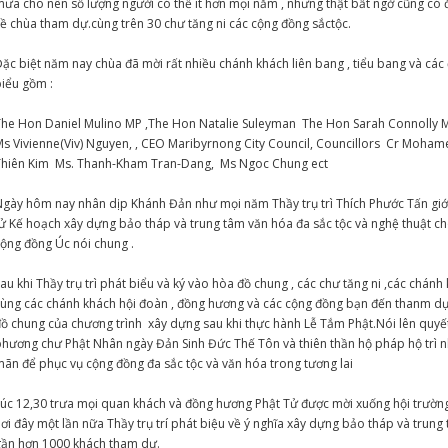
ưa cho nên số lượng người có thể ít hơn mọi năm , nhưng thật bất ngờ cũng có
ề chùa tham dự.cùng trên 30 chư tăng ni các cộng đồng sắctộc.
ặc biệt năm nay chùa đã mời rất nhiều chánh khách liên bang , tiểu bang và các
iểu gồm :
The Hon Daniel Mulino MP ,The Hon Natalie Suleyman The Hon Sarah Connolly M
s Vivienne(Viv) Nguyen, , CEO Maribyrnong City Council, Councillors Cr Moha
Thiên Kim Ms. Thanh-Kham Tran-Dang, Ms Ngoc Chung ect
gày hôm nay nhân dịp Khánh Đản như mọi năm Thầy trụ trì Thích Phước Tấn giớ
ử Kế hoạch xây dựng bảo tháp và trung tâm văn hóa đa sắc tộc và nghệ thuật ch
ộng đồng Úc nói chung .
au khi Thầy trụ trì phát biểu và ký vào hòa đồ chung , các chư tăng ni ,các chánh
ùng các chánh khách hội đoàn , đồng hương và các cộng đồng bạn đến thanm dự 
ồ chung của chương trình xây dựng sau khi thực hành Lễ Tắm Phật.Nói lên quy
hương chư Phật Nhân ngày Đản Sinh Đức Thế Tôn và thiên thần hộ pháp hộ trì nh
ãn để phục vụ cộng đồng đa sắc tộc và văn hóa trong tương lai
úc 12,30 trưa mọi quan khách và đồng hương Phật Tử được mời xuống hội trườn
ơi đây một lần nữa Thầy trụ trí phát biệu về ý nghĩa xây dựng bảo tháp và trung
gần hơn 1000 khách tham dự.