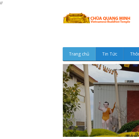
//
Trang chủ
Tin Tức
Thô