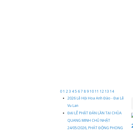
0
1
2
3
4
5
6
7
8
9
10
11
12
13
14
2026 Lễ Hội Hoa Anh Đào - Đai Lễ
Vu Lan
ĐẠI LỄ PHẬT ĐẢN LẦN TẠI CHÙA
QUANG MINH CHỦ NHẬT
24/05/2026, PHÁT ĐỘNG PHONG