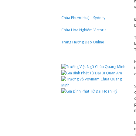
m
v
Chùa Phước Huệ – Sydney
Đ
b
Chùa Hoa Nghiêm Victoria
Trang Hướng Đạo Online
M
N
t
c
S
c
đ
p
m
L
n