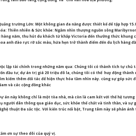
Quảng trường Lớn: Một không gian đa năng được thiết kế để tập hợp 15.00
hóa: Thiên nhiên & Sức khỏe: Ngắm nhìn thượng nguồn sông Maribyrnon
8 hàng năm, thu hút du khách từ khắp Victoria đến thưởng thức khung c
hoa anh đào rực rỡ sắc màu, hứa hẹn trở thành điểm đến du lịch hàng đầ
Độc lập tài chính trong những năm qua: Chúng tôi có thành tích tự chủ t
vốn đầu tư, dự án trị giá 20 triệu đô la, chúng tôi có thể huy động thành
tìm kiếm thêm đối tác để hiện thực hóa tầm nhìn này. cùng sự góp sức đ
Nam và các cộng đồng khác
Dự án này không chỉ là một tòa nhà, mà còn là cam kết với thế hệ tương 
vụ người dân thông qua giáo dục, sức khỏe thể chất và tinh thần, và sự 
Nghệ thuật Đa sắc tộc. Với kiến ​​trúc nổi bật, Trung tâm này sẽ phản ánh 
Cảm ơn sự theo dõi của quý vị.