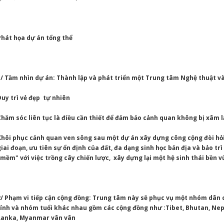
Phát họa dự án tổng thể
1/ Tầm nhìn dự án: Thành lập và phát triển một Trung tâm Nghệ thuật v
Duy trì vẻ đẹp tự nhiên
Chăm sóc liên tục là điều cần thiết để đảm bảo cảnh quan không bị xâm l
Khôi phục cảnh quan ven sông sau một dự án xây dựng công cộng đòi hỏ
giai đoạn, ưu tiên sự ổn định của đất, đa dạng sinh học bản địa và bảo tr
"mềm" với việc trồng cây chiến lược, xây dựng lại một hệ sinh thái bền v
2/ Phạm vi tiếp cận cộng đồng: Trung tâm này sẽ phục vụ một nhóm dân cư
tính và nhóm tuổi khác nhau gồm các cộng đồng như :Tibet, Bhutan, Nepal
Lanka, Myanmar vân vân