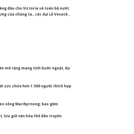
hàng đầu cho Victoria và toàn bộ nước
ng của chúng ta., các đại Lễ Vesack ,
 án mở rộng mang tính bước ngoặt, dự
với sức chứa hơn 1.500 người.thích hợp
heo sông Maribyrnong, bao gồm:
t, lưu giữ văn hóa thổ dân truyền