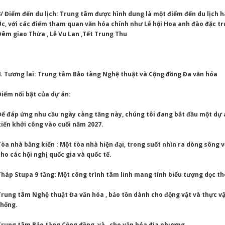
3/ Điểm đến du lịch: Trung tâm được hình dung là một điểm đến du lịch 
Úc, với các điểm tham quan văn hóa chính như Lễ hội Hoa anh đào đặc trư
Đêm giao Thừa , Lễ Vu Lan ,Tết Trung Thu
4. Tương lai: Trung tâm Bảo tàng Nghệ thuật và Cộng đồng Đa văn hóa
Điểm nổi bật của dự án:
Để đáp ứng nhu cầu ngày càng tăng này, chúng tôi đang bắt đầu một dự
kiến ​​khởi công vào cuối năm 2027.
Tòa nhà bằng kiến : Một tòa nhà hiện đại, trong suốt nhìn ra dòng sông 
cho các hội nghị quốc gia và quốc tế.
Tháp Stupa 9 tầng: Một công trình tâm linh mang tính biểu tượng dọc t
Trung tâm Nghệ thuật Đa văn hóa , bảo tồn dành cho động vật và thực vậ
thống.
Trung tâm Bảo tàng Cộng đồng và cho văn hóa địa phương.