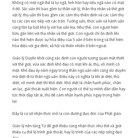
Không có một ngã thể là tự ngã, linh hồn hay tiểu ngã nào có mặt
ở đó. Sắc uẩn thì bao gồm tự thân vật lý, thân tha nhân và thế giới
vật lý; thọ uẩn thì bao gồm các cảm thọ thiền định và các cảm thọ
từ các căn xúc tiếp với các trần. Tưởng uẩn, thức uẩn và hành uẩn
cùng tồn tại bất khả ly với hai uẩn kia. Như thế, con người hiện
hữu gắn liền với tha nhân và thế giới. Con người chỉ ổn định khi
nào thể hiện được sự hòa điệu của 5 uẩn ở bên trong và thể hiện
hòa điệu với gia đình, xã hội và thiên nhiên ở bên ngoài.
Giáo lý Duyên khởi cũng xác định con người tương quan mật thiết
với thế giới, vừa xác định khổ đau có mặt khi ái, thủ, vô minh có
mặt. Khổ đau ấy nằm ngay trong thân ngũ uẩn nên cũng do duyên
mà diệt đi từ thân ngũ uẩn. Ðiều này có nghĩa là khi ái diệt, thủ
diệt, vô minh diệt thì khổ diệt. Khổ diệt là chân hạnh phúc, chân
an lạc, giải thoát xuất hiện. Con người có thể tự mình dần dần hay
tức thời dập tắt ái, thủ để cảm nhận hạnh phúc ngay trong hiện
tại.
Ðây là cơ sở nhận thức mở ra con đường đạo đức của Phật giáo.
Giáo lý nền tảng Tứ đế giới thiệu cùng nhận thức như thế và giới
thiệu cụ thể lộ trình giải thoát, hay lộ trình của các nếp sống đạo