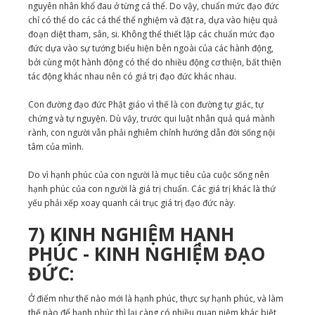
nguyên nhân khổ đau ở từng cá thể. Do vậy, chuẩn mức đạo đức
chỉ có thể do các cá thể thể nghiệm và đặt ra, dựa vào hiệu quả
đoạn diệt tham, sân, si. Không thể thiết lập các chuẩn mức đạo
đức dựa vào sự tướng biểu hiện bên ngoài của các hành động,
bởi cùng một hành động có thể do nhiều động cơ thiện, bất thiện
tác động khác nhau nên có giá trị đạo đức khác nhau.
Con đường đạo đức Phật giáo vì thế là con đường tự giác, tự
chứng và tự nguyện. Dù vậy, trước qui luật nhân quả quá mành
rành, con người vẫn phải nghiêm chỉnh hướng dẫn đời sống nội
tâm của mình.
Do vì hạnh phúc của con người là mục tiêu của cuộc sống nên
hạnh phúc của con người là giá trị chuẩn. Các giá trị khác là thứ
yếu phải xếp xoay quanh cái trục giá trị đạo đức này.
7) KINH NGHIỆM HẠNH
PHÚC - KINH NGHIỆM ĐẠO
ĐỨC:
Ở điểm như thế nào mới là hạnh phúc, thực sự hạnh phúc, và làm
thế nào để hạnh phúc thì lại càng có nhiều quan niệm khác biệt