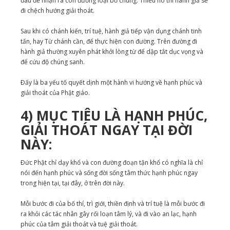
đau để nhận ra con đường loại bỏ chúng. Thiếu nó thì hành giả sẽ
đi chệch hướng giải thoát.
Sau khi có chánh kiến, trí tuệ, hành giả tiếp vận dụng chánh tinh
tấn, hay Từ chánh cần, để thực hiện con đường. Trên đường đi
hành giả thường xuyên phát khởi lòng từ để dập tắt dục vọng và
để cứu độ chúng sanh.
Ðấy là ba yếu tố quyết dịnh một hành vi hướng về hạnh phúc và
giải thoát của Phật giáo.
4) MỤC TIÊU LÀ HẠNH PHÚC,
GIẢI THOÁT NGAY TẠI ĐỜI
NÀY:
Ðức Phật chỉ dạy khổ và con đường đoạn tận khổ có nghĩa là chỉ
nói đến hạnh phúc và sống đời sống tâm thức hạnh phúc ngay
trong hiện tại, tại đây, ở trên đời này.
Mỗi bước đi của bố thí, trì giới, thiền định và trí tuệ là mỗi bước đi
ra khỏi các tác nhân gây rối loạn tâm lý, và đi vào an lạc, hạnh
phúc của tâm giải thoát và tuệ giải thoát.