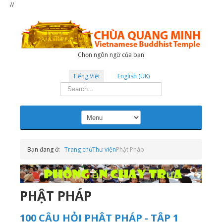
//
Chọn ngôn ngữ của bạn
Tiếng Việt
English (UK)
Tìm
kiếm...
Bạn đang ở:
Trang chủ
Thư viện
Phật Pháp
PHẬT PHÁP
100 CÂU HỎI PHẬT PHÁP - TẬP 1