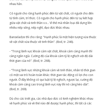
nhau hẳn.
Có người cho rằng hạnh phúc đến từ vật chất, có người cho đến
từ tình cảm, trí thức. Có người cho hạnh phúc đến từ sự kết hợp
giữa vật chất và tinh thần v.v... Vì thế mà nhân loại đã dựng lên
nhiều nếp sống, nếp nghĩ, đạo đức khác nhau.
Banseladze thì cho rằng: "Hạnh phúc là một hiện tượng vừa thuộc
về vật chất vừa thuộc về tinh thần". (Ibid, tr. 246).
- "Trong lãnh vực khoái cảm vật chất, khoái cảm càng mạnh thì
càng ngắn ngủi. Cường độ của khoái cảm tỷ lệ nghịch với độ dài
thời gian của nó". (Ibid, tr. 268).
- "Trong lãnh vực những khoái cảm về tinh thần, nhân tố thời gian
có một vai trò hoàn toàn khác: thời gian tác động có lợi cho con
người. Ở đây không có qui luật tỷ lệ nghịch, ngược lại, cường độ
khoái cảm càng cao trong lãnh vực này thì nó càng kéo dài".
(Ibid, tr. 269).
Dù cho các triết gia, các nhà đạo đức có kinh nghiệm khác nhau
về hạnh phúc và về thế nào để đượqc hạnh phúc, thì tất cả các