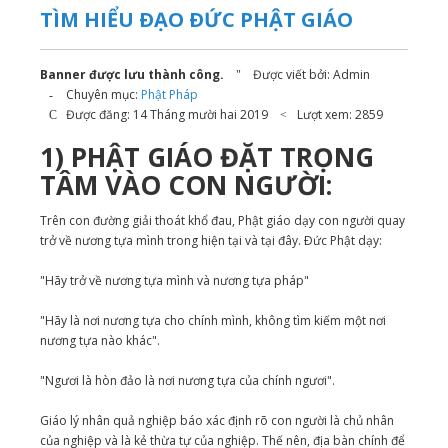
TÌM HIỂU ÐẠO ÐỨC PHẬT GIÁO
Banner được lưu thành công.
Được viết bởi:
Admin
Chuyên mục:
Phật Pháp
Được đăng: 14 Tháng mười hai 2019
Lượt xem: 2859
1) PHẬT GIÁO ĐẶT TRỌNG
TÂM VÀO CON NGƯỜI:
Trên con đường giải thoát khổ đau, Phật giáo dạy con người quay
trở về nương tựa mình trong hiện tại và tại đây. Ðức Phật dạy:
"Hãy trở về nương tựa mình và nương tựa pháp"
"Hãy là nơi nương tựa cho chính mình, không tìm kiếm một nơi
nương tựa nào khác".
"Ngươi là hòn đảo là nơi nương tựa của chính ngươi".
Giáo lý nhân quả nghiệp báo xác định rõ con người là chủ nhân
của nghiệp và là kẻ thừa tự của nghiệp. Thế nên, địa bàn chính để