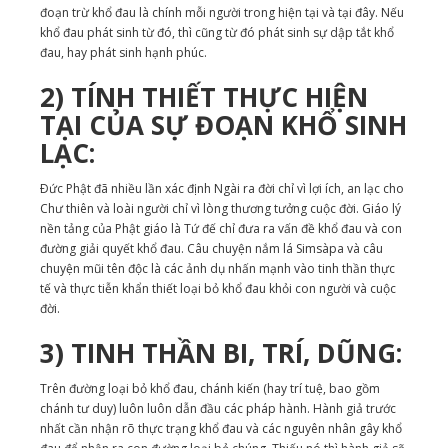
đoạn trừ khổ đau là chính mỗi người trong hiện tại và tại đây. Nếu
khổ đau phát sinh từ đó, thì cũng từ đó phát sinh sự dập tắt khổ
đau, hay phát sinh hạnh phúc.
2) TÍNH THIẾT THỰC HIỆN
TẠI CỦA SỰ ĐOẠN KHỔ SINH
LẠC:
Ðức Phật đã nhiều lần xác định Ngài ra đời chỉ vì lợi ích, an lạc cho
Chư thiên và loài người chỉ vì lòng thương tưởng cuộc đời. Giáo lý
nền tảng của Phật giáo là Tứ đế chỉ đưa ra vấn đề khổ đau và con
đường giải quyết khổ đau. Câu chuyện nắm lá Simsàpa và câu
chuyện mũi tên độc là các ảnh dụ nhấn mạnh vào tinh thần thực
tế và thực tiễn khẩn thiết loại bỏ khổ đau khỏi con người và cuộc
đời.
3) TINH THẦN BI, TRÍ, DŨNG:
Trên đường loại bỏ khổ đau, chánh kiến (hay trí tuệ, bao gồm
chánh tư duy) luôn luôn dẫn đầu các pháp hành. Hành giả trước
nhất cần nhận rõ thực trạng khổ đau và các nguyên nhân gây khổ