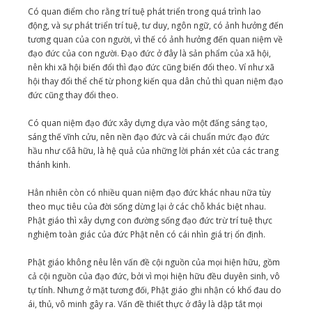
Có quan điểm cho rằng trí tuệ phát triển trong quá trình lao
động, và sự phát triển trí tuệ, tư duy, ngôn ngữ, có ảnh hưởng đến
tương quan của con người, vì thế có ảnh hưởng đến quan niệm về
đạo đức của con người. Ðạo đức ở đây là sản phẩm của xã hội,
nên khi xã hội biến đổi thì đạo đức cũng biến đổi theo. Ví như xã
hội thay đổi thể chế từ phong kiến qua dân chủ thì quan niệm đạo
đức cũng thay đổi theo.
Có quan niệm đạo đức xây dựng dựa vào một đấng sáng tạo,
sáng thế vĩnh cửu, nên nền đạo đức và cái chuẩn mức đạo đức
hầu như cốâ hữu, là hệ quả của những lời phán xét của các trang
thánh kinh.
Hẳn nhiên còn có nhiều quan niệm đạo đức khác nhau nữa tùy
theo mục tiêu của đời sống dừng lại ở các chỗ khác biệt nhau.
Phật giáo thì xây dựng con đường sống đạo đức trừ trí tuệ thực
nghiệm toàn giác của đức Phật nên có cái nhìn giá trị ổn định.
Phật giáo không nêu lên vấn đề cội nguồn của mọi hiện hữu, gồm
cả cội nguồn của đạo đức, bởi vì mọi hiện hữu đều duyên sinh, vô
tự tính. Nhưng ở mặt tương đối, Phật giáo ghi nhận có khổ đau do
ái, thủ, vô minh gây ra. Vấn đề thiết thực ở đây là dập tắt mọi