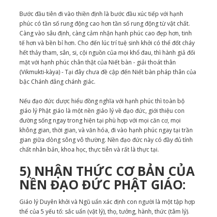
Bước đầu tiên đi vào thiền định là bước đầu xúc tiếp với hạnh
phúc có tần số rung động cao hơn tần số rung động từ vật chất.
Càng vào sâu định, càng cảm nhận hạnh phúc cao đẹp hơn, tinh
tế hơn và bền bỉ hơn. Cho đến lúc trí tuệ sinh khởi có thể đốt cháy
hết thảy tham, sân, si, cội nguồn của mọi khổ đau, thì hành giả đối
mặt với hạnh phúc chân thật của Niết bàn - giải thoát thân
(Vikmukti-kàya) - Tại đây chưa đề cập đến Niết bàn pháp thân của
bậc Chánh đẳng chánh giác.
Nếu đạo đức dược hiểu đồng nghĩa với hạnh phúc thì toàn bộ
giáo lý Phật giáo là một nền giáo lý về đạo đức, giới thiệu con
đường sống ngay trong hiện tại phù hợp với mọi căn cơ, mọi
không gian, thời gian, và văn hóa, đi vào hạnh phúc ngay tại trần
gian giữa dòng sông vô thường. Nền đạo đức này có đầy đủ tính
chất nhân bản, khoa học, thực tiễn và rất là thực tại.
5) NHẬN THỨC CƠ BẢN CỦA
NỀN ĐẠO ĐỨC PHẬT GIÁO:
Giáo lý Duyên khởi và Ngũ uẩn xác định con người là một tập hợp
thể của 5 yếu tố: sắc uẩn (vật lý), thọ, tưởng, hành, thức (tâm lý).