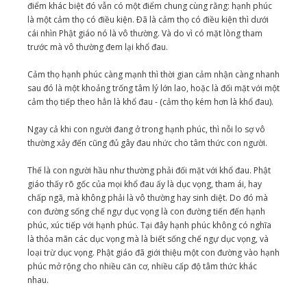
điểm khác biệt đó vẫn có một điểm chung cùng rằng: hạnh phúc
là một cảm thọ có điều kiện. Ðã là cảm thọ có điều kiện thì dưới
cái nhìn Phật giáo nó là vô thường. Và do vì có mặt lòng tham
trước mà vô thường đem lại khổ đau.
Cảm thọ hạnh phúc càng mạnh thì thời gian cảm nhận càng nhanh
sau đó là một khoảng trống tâm lý lớn lao, hoặc là đối mặt với một
cảm thọ tiếp theo hẳn là khổ đau - (cảm thọ kém hơn là khổ đau).
Ngay cả khi con người đang ở trong hạnh phúc, thì nỗi lo sợ vô
thường xảy đến cũng đủ gây đau nhức cho tâm thức con người.
Thế là con người hầu như thường phải đối mặt với khổ đau. Phật
giáo thấy rõ gốc của mọi khổ đau ấy là dục vọng, tham ái, hay
chấp ngã, mà không phải là vô thường hay sinh diệt. Do đó mà
con đường sống chế ngự dục vọng là con đường tiến đến hạnh
phúc, xúc tiếp với hạnh phúc. Tại đây hạnh phúc không có nghĩa
là thỏa mãn các dục vọng mà là biết sống chế ngự dục vọng, và
loại trừ dục vọng. Phật giáo đã giới thiệu một con đường vào hạnh
phúc mở rộng cho nhiều căn cơ, nhiều cấp độ tâm thức khác
nhau.