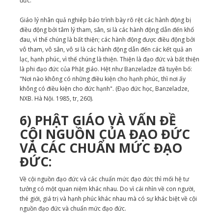
đức.
Giáo lý nhân quả nghiêp báo trình bày rõ rệt các hành động bị
điều động bởi tâm lý tham, sân, si là các hành động dẫn đến khổ
đau, vì thế chúng là bất thiện; các hành động được điều động bởi
vô tham, vô sân, vô si là các hành động dẫn đến các kết quả an
lạc, hạnh phúc, vì thế chúng là thiện. Thiện là đạo đức và bất thiện
là phi đạo đức của Phật giáo. Hệt như Banzeladze đã tuyên bố:
"Nơi nào không có những điều kiện cho hạnh phúc, thì nơi ấy
không có điều kiện cho đức hạnh". (Ðạo đức học, Banzeladze,
NXB. Hà Nội. 1985, tr, 260).
6) PHẬT GIÁO VÀ VẤN ĐỀ
CỘI NGUỒN CỦA ĐẠO ĐỨC
VÀ CÁC CHUẨN MỨC ĐẠO
ĐỨC:
Về cội nguồn đạo đức và các chuẩn mức đạo đức thì mối hệ tư
tưởng có một quan niệm khác nhau. Do vì cái nhìn về con người,
thé giới, giá trị và hạnh phúc khác nhau mà có sự khác biệt về cội
nguồn đạo đức và chuẩn mức đạo đức.